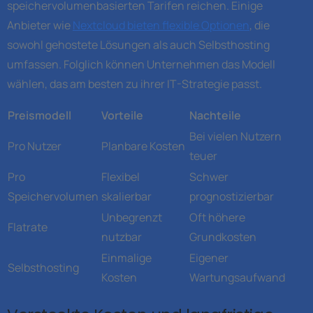
speichervolumenbasierten Tarifen reichen. Einige
Anbieter wie
Nextcloud bieten flexible Optionen
, die
sowohl gehostete Lösungen als auch Selbsthosting
umfassen. Folglich können Unternehmen das Modell
wählen, das am besten zu ihrer IT-Strategie passt.
Preismodell
Vorteile
Nachteile
Bei vielen Nutzern
Pro Nutzer
Planbare Kosten
teuer
Pro
Flexibel
Schwer
Speichervolumen
skalierbar
prognostizierbar
Unbegrenzt
Oft höhere
Flatrate
nutzbar
Grundkosten
Einmalige
Eigener
Selbsthosting
Kosten
Wartungsaufwand