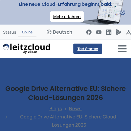
Eine neue Cloud-Erfahrung beginnt bald.
Mehr erfahren
Deutsch
Status:
Online
Test Starten
Google
Drive
Alternative
EU:
Sichere
Cloud-Lösungen
2026
Blogs
News
Google Drive Alternative EU: Sichere Cloud-
Lösungen 2026