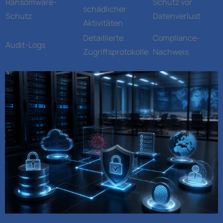
Ransomware-
Schutz vor
schädlicher
Schutz
Datenverlust
Aktivitäten
Detaillierte
Compliance-
Audit-Logs
Zugriffsprotokolle
Nachweis