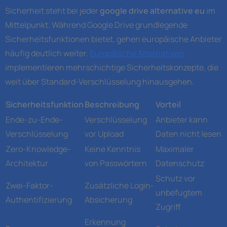
Sicherheit steht bei jeder
google drive alternative eu
im
Mittelpunkt. Während Google Drive grundlegende
Sicherheitsfunktionen bietet, gehen europäische Anbieter
häufig deutlich weiter.
Europäische Alternativen
implementieren mehrschichtige Sicherheitskonzepte, die
weit über Standard-Verschlüsselung hinausgehen.
Sicherheitsfunktion
Beschreibung
Vorteil
Ende-zu-Ende-
Verschlüsselung
Anbieter kann
Verschlüsselung
vor Upload
Daten nicht lesen
Zero-Knowledge-
Keine Kenntnis
Maximaler
Architektur
von Passwörtern
Datenschutz
Schutz vor
Zwei-Faktor-
Zusätzliche Login-
unbefugtem
Authentifizierung
Absicherung
Zugriff
Erkennung