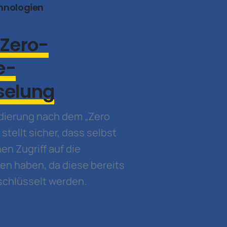
hnologien
Zero-
e-
selung
odierung nach dem „Zero
stellt sicher, dass selbst
nen Zugriff auf die
n haben, da diese bereits
schlüsselt werden.