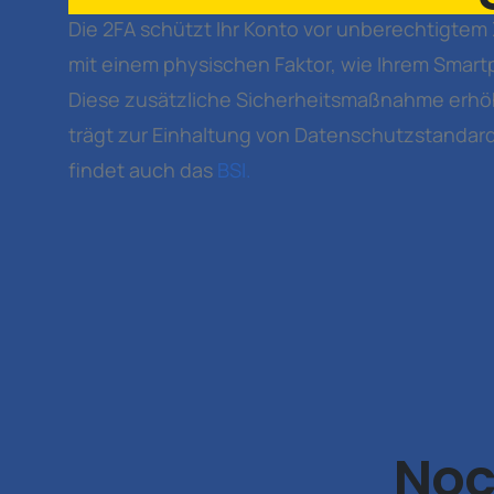
Die 2FA schützt Ihr Konto vor unberechtigtem Z
mit einem physischen Faktor, wie Ihrem Smart
Diese zusätzliche Sicherheitsmaßnahme erhöh
trägt zur Einhaltung von Datenschutzstandar
findet auch das
BSI.
Noc