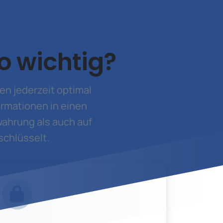
o wichtig?
en jederzeit optimal
formationen in einen
ahrung als auch auf
chlüsselt.