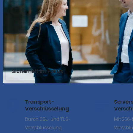
Sicherheit im Fokus
Transport-
Servers
Verschlüsselung
Versch
Durch SSL- und TLS-
Mit 256-
Verschlüsselung.
Verschlü