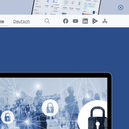
Test Starten
cen
Über uns
Login
Deutsch
ine