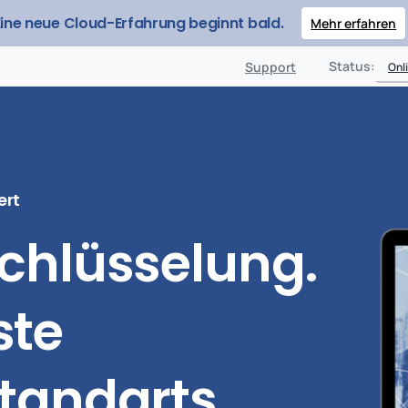
Eine neue Cloud-Erfahrung beginnt bald.
Mehr erfahren
Produkte
Sicherheit
Lösungen
Preise
Ressour
Status:
Support
Onl
ert
chlüsselung.
ste
tandarts.