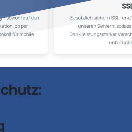
SS
g – sowohl auf den
Zusätzlich sichern SSL- und
ation, ob per
unseren Servern, sodass 
koll für mobile
Dank leistungsstarker Versch
unbefugten
chutz:
g