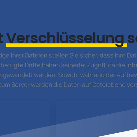
t
Verschlüsselung
s
e Ihrer Dateien stellen Sie sicher, dass Ihre Dat
efugte Dritte haben keinerlei Zugriff, da die In
gewandelt werden. Sowohl während der Aufbew
um Server werden die Daten auf Dateiebene vers