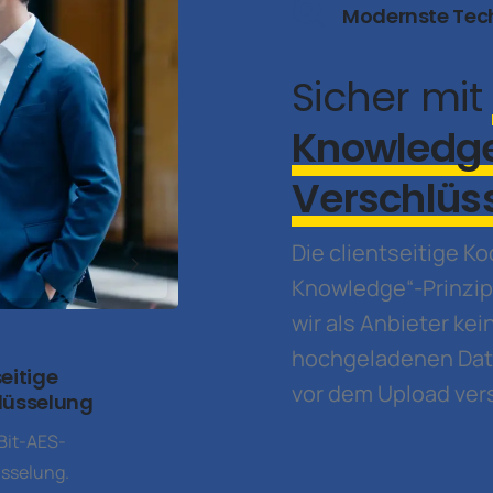
Modernste Tec
Sicher mit
Knowledg
Verschlüs
Die clientseitige K
Knowledge“-Prinzip 
wir als Anbieter kei
hochgeladenen Date
eitige
vor dem Upload ver
lüsselung
Bit-AES-
sselung.