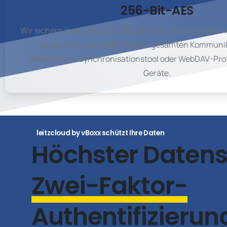
256-Bit-AES
Wir sichern Ihre Daten mit 256-Bit-AES-Verschlüsselun
Servern als auch während der gesamten Kommunik
Webbrowser, Synchronisationstool oder WebDAV-Proto
Geräte.
leitzcloud by vBoxx schützt Ihre Daten
Höchster Datens
Zwei-Faktor-
Authentifizierun