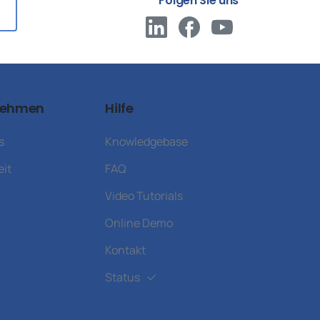
Folgen Sie uns
nehmen
Hilfe
s
Knowledgebase
eit
FAQ
Video Tutorials
Online Demo
Kontakt
Status