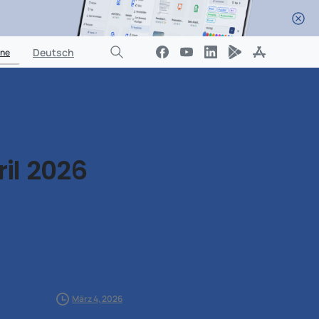
Test Starten
cen
Über uns
Login
Deutsch
ine
il
2026
März 4, 2026