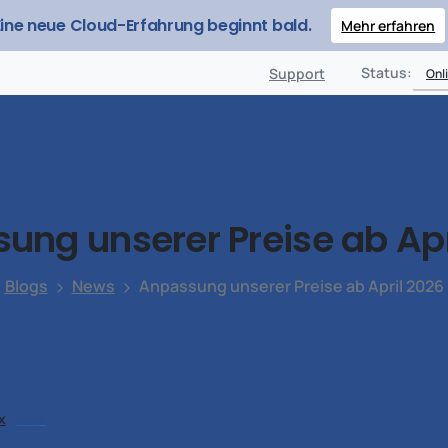
Eine neue Cloud-Erfahrung beginnt bald.
Mehr erfahren
Produkte
Sicherheit
Lösungen
Preise
Ressour
Status:
Support
Onl
sung
unserer
Preise
ab
Apr
Blogs
News
Anpassung unserer Preise ab April 2026
x
News