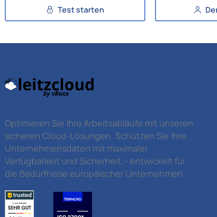
Test starten
De
Optimieren Sie Ihre Arbeitsabläufe mit unseren
sicheren Cloud-Lösungen. Schützen Sie Ihre
Unternehmensdaten mit maximaler
Verfügbarkeit und Sicherheit – entwickelt für
die Bedürfnisse europäischer Unternehmen.