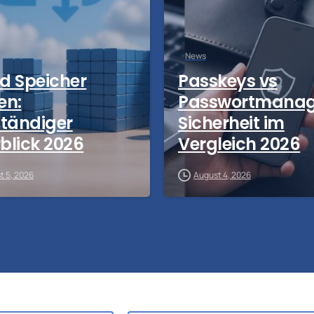
News
d Speicher
Passkeys vs
en:
Passwortmanag
ständiger
Sicherheit im
blick 2026
Vergleich 2026
t 5, 2026
August 4, 2026