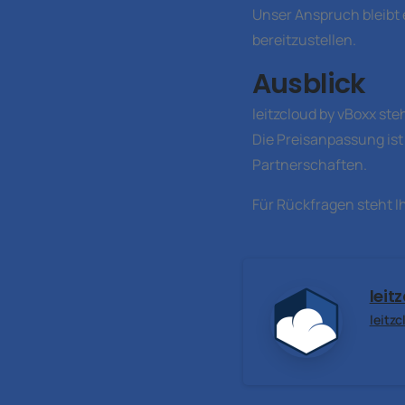
Unser Anspruch bleibt e
bereitzustellen.
Ausblick
leitzcloud by vBoxx ste
Die Preisanpassung ist
Partnerschaften.
Für Rückfragen steht I
leit
leitz