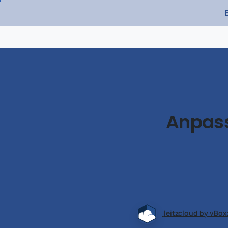
Anpas
leitzcloud by vBox