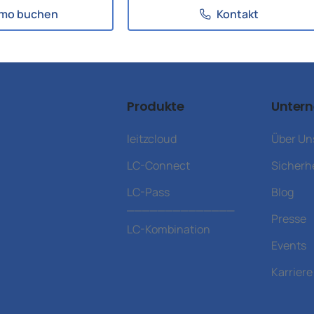
mo buchen
Kontakt
Produkte
Unter
leitzcloud
Über Un
LC-Connect
Sicherh
LC-Pass
Blog
______________
Presse
LC-Kombination
Events
Karriere