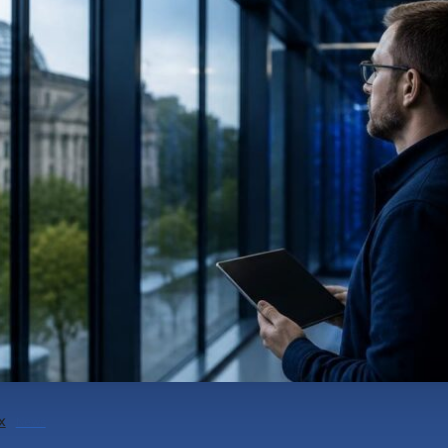
x
News