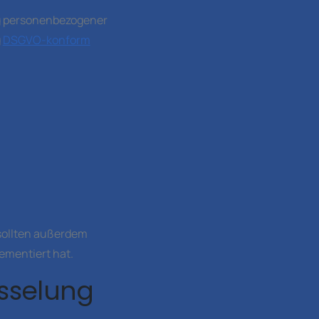
g personenbezogener
g
DSGVO-konform
sollten außerdem
ementiert hat.
üsselung