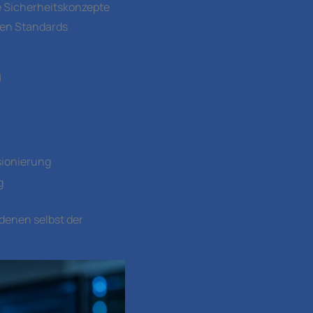
e Sicherheitskonzepte
ten Standards
d
sionierung
g
denen selbst der