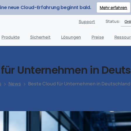
Eine neue Cloud-Erfahrung beginnt bald.
Mehr erfahren
Status:
Support
Onl
Produkte
Sicherheit
Lösungen
Preise
Ressour
für
Unternehmen
in
Deuts
s
News
Beste Cloud für Unternehmen in Deutschland