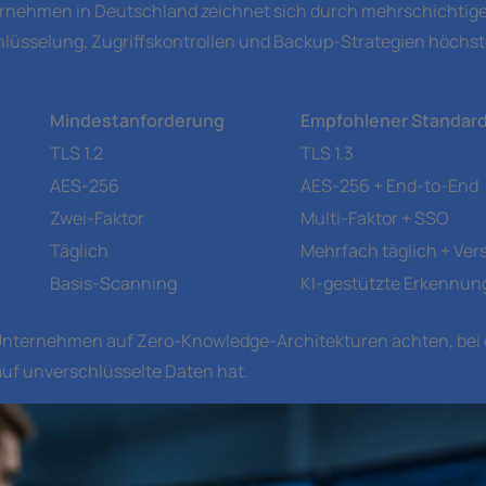
ernehmen in Deutschland zeichnet sich durch mehrschichtig
chlüsselung, Zugriffskontrollen und Backup-Strategien höchs
Mindestanforderung
Empfohlener Standar
TLS 1.2
TLS 1.3
AES-256
AES-256 + End-to-End
Zwei-Faktor
Multi-Faktor + SSO
Täglich
Mehrfach täglich + Ver
Basis-Scanning
KI-gestützte Erkennun
Unternehmen auf Zero-Knowledge-Architekturen achten, bei 
auf unverschlüsselte Daten hat.