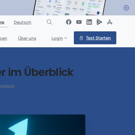
Deutsch
ine
Test Starten
cen
Über uns
Login
r
im
Überblick
erblick