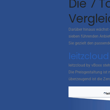
Die 7 
Vergle
Darüber hinaus wächst d
sieben führenden Anbiet
Sie gezielt den passende
leitzclou
leitzcloud by vBoxx ste
Die Preisgestaltung ist
überzeugend ist die Zer