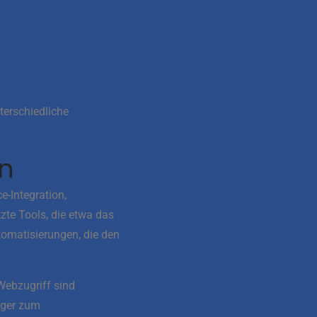
erschiedliche
en
e-Integration,
zte Tools, die etwa das
tomatisierungen, die den
Webzugriff sind
iger zum