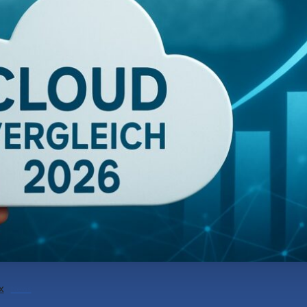
x
News