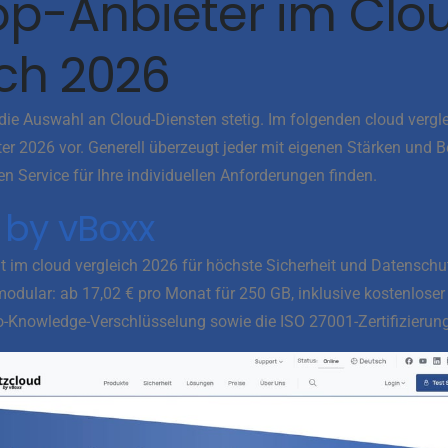
Top-Anbieter im Clo
ich 2026
ie Auswahl an Cloud-Diensten stetig. Im folgenden cloud verglei
er 2026 vor. Generell überzeugt jeder mit eigenen Stärken und 
n Service für Ihre individuellen Anforderungen finden.
d by vBoxx
ht im cloud vergleich 2026 für höchste Sicherheit und Datensch
 modular: ab 17,02 € pro Monat für 250 GB, inklusive kostenlose
o-Knowledge-Verschlüsselung sowie die ISO 27001-Zertifizierung