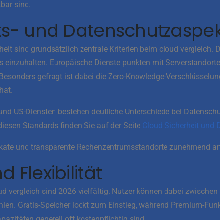
bar sind.
ts- und Datenschutzaspe
it sind grundsätzlich zentrale Kriterien beim cloud vergleich. 
s einzuhalten. Europäische Dienste punkten mit Serverstandorte
 Besonders gefragt ist dabei die Zero-Knowledge-Verschlüsselung,
hat.
und US-Diensten bestehen deutliche Unterschiede bei Datensch
iesen Standards finden Sie auf der Seite
Cloud Sicherheit und 
ikate und transparente Rechenzentrumsstandorte zunehmend a
 Flexibilität
ud vergleich sind 2026 vielfältig. Nutzer können dabei zwischen
len. Gratis-Speicher lockt zum Einstieg, während Premium-Funkt
azitäten generell oft kostenpflichtig sind.