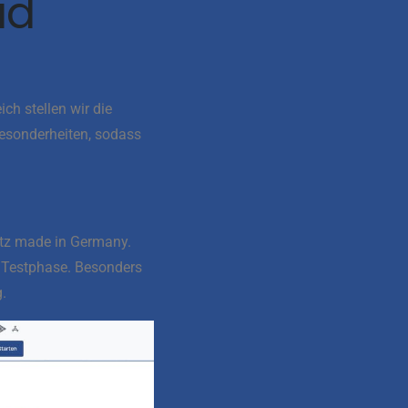
ud
ch stellen wir die
Besonderheiten, sodass
utz made in Germany.
r Testphase. Besonders
.