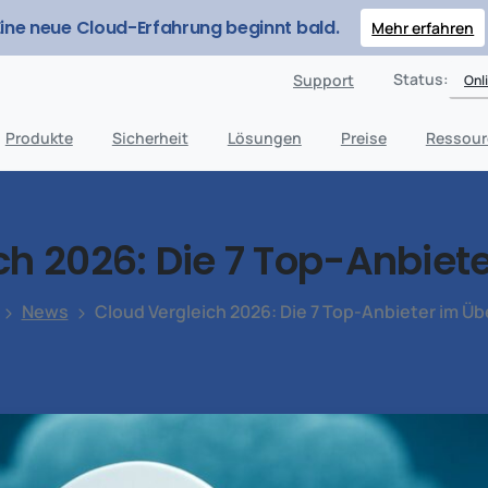
Eine neue Cloud-Erfahrung beginnt bald.
Mehr erfahren
Status:
Support
Onl
Produkte
Sicherheit
Lösungen
Preise
Ressour
ch
2026:
Die
7
Top-Anbiete
News
Cloud Vergleich 2026: Die 7 Top-Anbieter im Üb