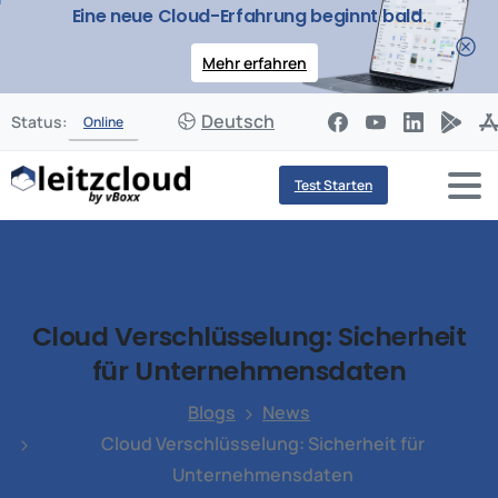
Eine neue Cloud-Erfahrung beginnt bald.
Mehr erfahren
Deutsch
Status:
Online
Test Starten
Cloud
Verschlüsselung:
Sicherheit
für
Unternehmensdaten
Blogs
News
Cloud Verschlüsselung: Sicherheit für
Unternehmensdaten