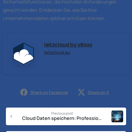
Sicherheitsfunktionen, die höchsten Anforderungen
gerecht werden. Entdecken Sie, wie Sie Ihre
Unternehmensdaten optimal schützen können.
leitzcloud by vBoxx
leitzcloud.eu
Share on Facebook
Share on X
Previous post
Cloud Daten speichern: Professionelle Lösungen 2026