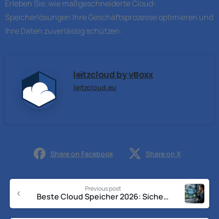
Erleben Sie, wie maßgeschneiderte Cloud-
Speicherlösungen Ihre Geschäftsprozesse optimieren und
Ihre Daten zuverlässig schützen.
leitzcloud by vBoxx
leitzcloud.eu
Share on Facebook
Share on X
Previous post
Beste Cloud Speicher 2026: Sichere Lösungen im Vergleich