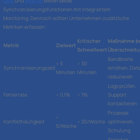
GMX
und
WEB.DE
bieten beide
Synchronisierungsfunktionen mit integriertem
Monitoring. Dennoch sollten Unternehmen zusätzliche
Metriken erfassen:
Kritischer
Maßnahme b
Metrik
Zielwert
Schwellwert
Überschreit
Bandbreite
< 5
> 30
Synchronisierungszeit
erhöhen, Dat
Minuten
Minuten
reduzieren
Logs prüfen,
Fehlerrate
< 0,1%
> 1%
Support
kontaktieren
Prozesse
<
Konflikthäufigkeit
> 20/Woche
optimieren,
5/Woche
Schulung
Speicher