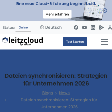
Eine neue Cloud-Erfahrung beginnt bald.
Mehr erfahren
Deutsch
Status:
Online
Test Starten
Dateien
synchronisieren:
Strategien
für
Unternehmen
2026
Blogs
News
Dateien synchronisieren: Strategien für
Unternehmen 2026