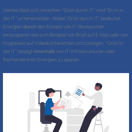
Hierbei lässt sich zwischen “Grün durch IT” und “Grün in
der IT” unterscheiden. Wobei “Grün durch IT” bedeutet,
Energien
durch
den Einsatz von IT-Ressourcen
einzusparen wie zum Beispiel von Brief auf E-Mail oder von
Flugreisen auf Videokonferenzen umzusteigen. “Grün in
der IT” besagt
innerhalb
von IT-Infrastrukturen oder
Rechenzentren Energien zu sparen.