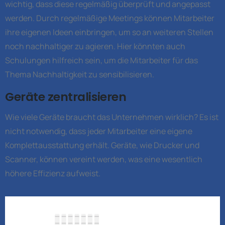
wichtig, dass diese regelmäßig überprüft und angepasst
werden. Durch regelmäßige Meetings können Mitarbeiter
ihre eigenen Ideen einbringen, um so an weiteren Stellen
noch nachhaltiger zu agieren. Hier könnten auch
Schulungen hilfreich sein, um die Mitarbeiter für das
Thema Nachhaltigkeit zu sensibilisieren.
Geräte zentralisieren
Wie viele Geräte braucht das Unternehmen wirklich? Es ist
nicht notwendig, dass jeder Mitarbeiter eine eigene
Komplettausstattung erhält. Geräte, wie Drucker und
Scanner, können vereint werden, was eine wesentlich
höhere Effizienz aufweist.