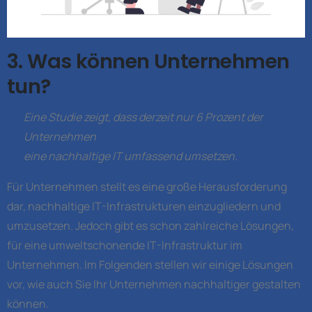
3. Was können Unternehmen
tun?
Eine Studie zeigt, dass derzeit nur 6 Prozent der
Unternehmen
eine nachhaltige IT umfassend umsetzen.
Für Unternehmen stellt es eine große Herausforderung
dar, nachhaltige IT-Infrastrukturen einzugliedern und
umzusetzen. Jedoch gibt es schon zahlreiche Lösungen,
für eine umweltschonende IT-Infrastruktur im
Unternehmen. Im Folgenden stellen wir einige Lösungen
vor, wie auch Sie Ihr Unternehmen nachhaltiger gestalten
können.