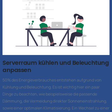
Serverraum kühlen und Beleuchtung
anpassen
50% des Energieverbrauches entstehen aufgrund von
Kühlung und Beleuchtung. Es ist wichtig hier ein paar
Dinge zu beachten, wie beispielsweise die passende
Dämmung, die Vermeidung direkter Sonneneinstrahlung,
sowie einer optimalen Klimatisierung. Ein Wechsel zu einer